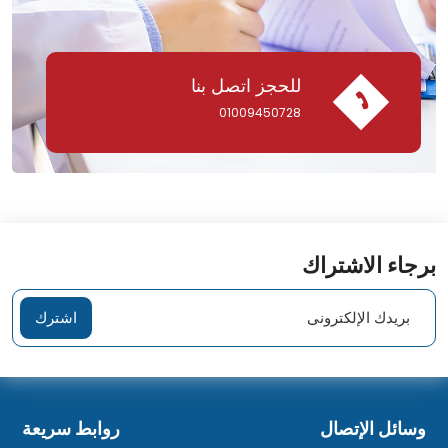
للحجز اتصل بنا
01009450728
برجاء الاشتراك
اشترك
وسائل اﻹتصال
روابط سريعة