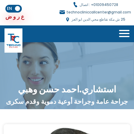
01009450728
اتصال : +
EN
technocliniccallcenter@gmail.com
ع
ض
ر
و
25 ش مكة تقاطع محي الدين ابو العز
استشاري.احمد حسن وهبي
جراحة عامة وجراحة أوعية دموية وقدم سكرى